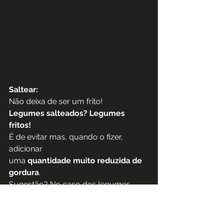
Saltear:
Não deixa de ser um frito! 
Legumes salteados? Legumes 
fritos! 
É de evitar mas, quando o fizer, 
adicionar 
uma 
quantidade muito reduzida de 
gordura
.
Sugestão? No caso dos legumes, 
cozê-los 
e assim que escorrer a água 
adicionar 