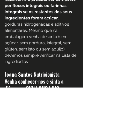
por flocos integrais ou farinhas 
integrais se os restantes dos seus 
ingredientes forem açúcar
, 
gorduras hidrogenadas e aditivos 
alimentares. Mesmo que na 
embalagem venha descrito (sem 
açúcar, sem gordura, integral, sem 
glúten, sem isto ou sem aquilo) 
devemos sempre verificar na Lista de 
ingredientes
Joana Santos 
Nutricionista
Venha conhecer-nos e sinta a 
diferença  
GVN | OHC | IHC
OMG
  www.omeuginásio.com