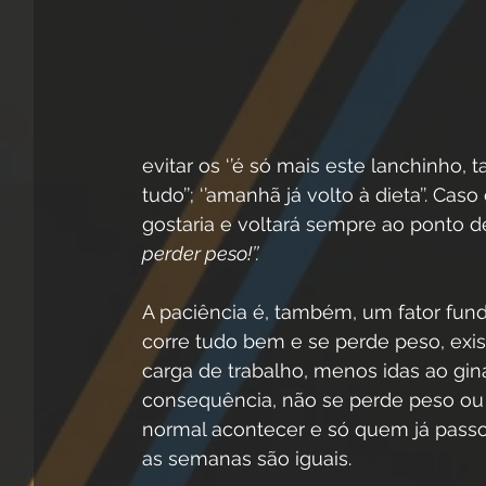
evitar os ‘’é só mais este lanchinho,
tudo’’; ‘’amanhã já volto à dieta’’. C
gostaria e voltará sempre ao ponto de
perder peso!’’.
A paciência é, também, um fator fun
corre tudo bem e se perde peso, exis
carga de trabalho, menos idas ao gi
consequência, não se perde peso ou o
normal acontecer e só quem já pass
as semanas são iguais. 