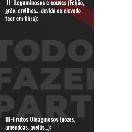
II- Leguminosas e couves
 (Feijão, 
grão, ervilhas… devido ao elevado 
teor em fibra);
III-Frutos Oleaginosos
 (nozes, 
amêndoas, avelãs…); 