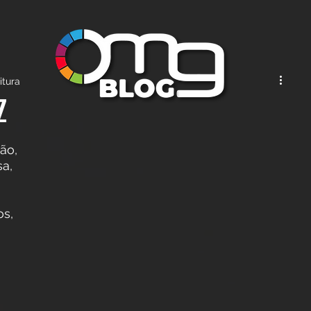
itura
Z
ão, 
a, 
s, 