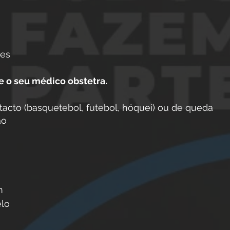
res
e o seu médico obstetra. 
tacto (basquetebol, futebol, hóquei) ou de queda 
ão 
m 
lo 