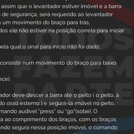
 assim que o levantador estiver imóvel e a barra 
 de segurança, será requerido ao levantador 
m um movimento do braço para trás,
s ele não estiver na posição correta para iniciar 
la qual o sinal para início não foi dado. 
eve consistir num movimento do braço para baixo 
ce). 
ador deve descer a barra até o peito ( o peito, à 
do osso esterno ) e segurá-la imóvel no peito, 
mando audível “press” ou “go”(sobe). O 
rra ao comprimento dos braços, com os braços 
ando segura nessa posição imóvel, o comando 