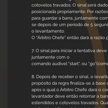
cotovelos travados. O sinal será dado
posicionada propriamente. Por razões
para guardar a barra, juntamente co
se depois de um período de 5 segundo
o levantamento.
O “Árbitro Chefe” então dará a razão pe
7. O sinal para iniciar a tentativa d
juntamente com o
comando audível “start”, ou “go”(come
8. Depois de receber o sinal, o levant
propósito da regra finaliza-se à base 
após o qual o Árbitro Chefe dará o co
levantador deve então retornar a ba
estendidos e cotovelos travados. Qu