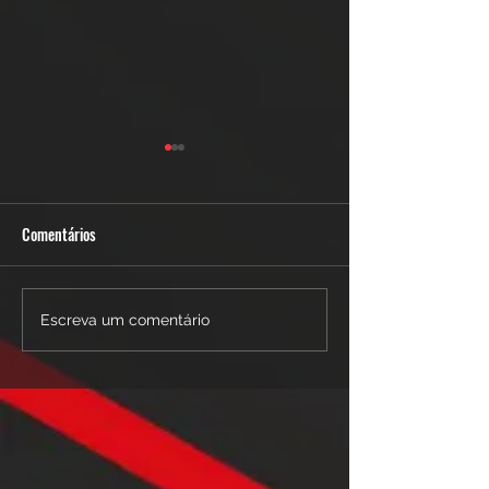
Comentários
6 Dicas - BODY CO
6 Dicas - Personal Training
Escreva um comentário