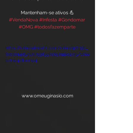
Mantenham-se ativos 💪
#VendaNova
#Infesta
#Gondomar
#OMG
#todosfazemparte
https://video.wixstatic.com/video/4d133b_
6ec0a14d54174793855bc85a118c2745/1080
p/mp4/file.mp4
www.omeuginasio.com