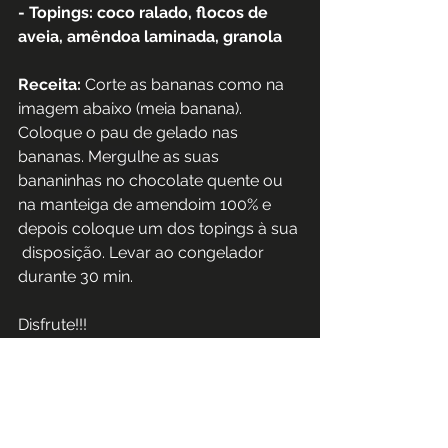
- Topings: coco ralado, flocos de 
aveia, amêndoa laminada, granola 
Receita:
 Corte as bananas como na 
imagem abaixo (meia banana). 
Coloque o pau de gelado nas 
bananas. Mergulhe as suas 
bananinhas no chocolate quente ou 
na manteiga de amendoim 100% e 
depois coloque um dos topings à sua 
 disposição. Levar ao congelador 
durante 30 min. 
Disfrute!!! 
Joana Santos
 nutricionista
GVN | OHC | IHC
OMG
  www.omeuginásio.com