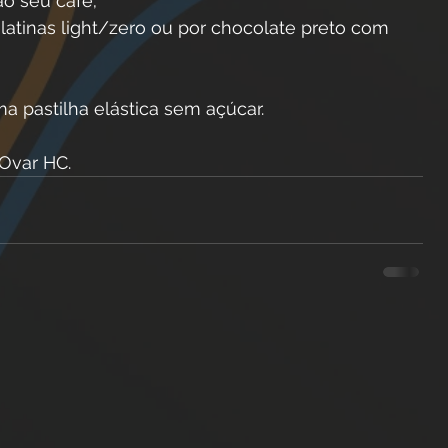
ao seu café;
atinas light/zero ou por chocolate preto com 
 pastilha elástica sem açúcar.
 Ovar HC.