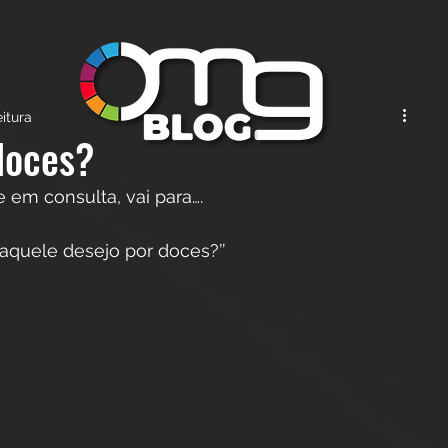
eitura
doces?
 em consulta, vai para….
aquele desejo por doces?’’