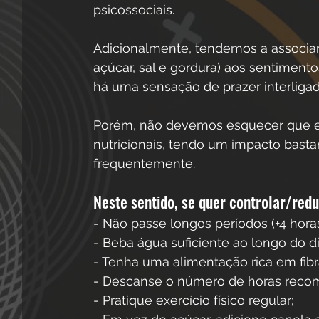
psicossociais.
Adicionalmente, tendemos a associar
açúcar, sal e gordura) aos sentimen
há uma sensação de prazer interligad
Porém, não devemos esquecer que e
nutricionais, tendo um impacto bast
frequentemente.
Neste sentido, se quer controlar/red
- Não passe longos períodos (+4 hor
- Beba água suficiente ao longo do di
- Tenha uma alimentação rica em fibra
- Descanse o número de horas recom
- Pratique exercício físico regular;