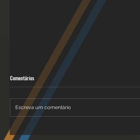
Comentários
Escreva um comentário
6 Dicas -
Resultados - Quais os timings?!