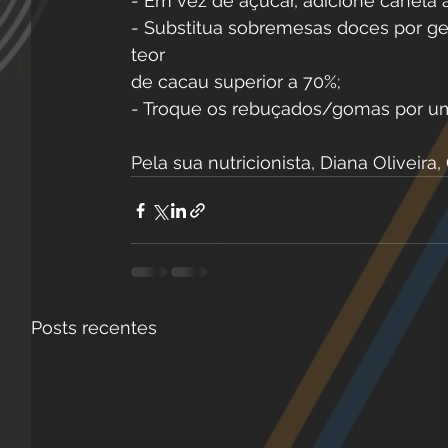
- Em vez de açúcar, adicione canela 
- Substitua sobremesas doces por gel
teor
de cacau superior a 70%;
- Troque os rebuçados/gomas por uma
Pela sua nutricionista, Diana Oliveira,
Posts recentes