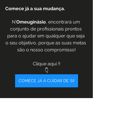
Comece já a sua mudança. 
N'
Omeuginásio
, encontrará um 
conjunto de profissionais prontos 
para o ajudar em qualquer que seja 
o seu objetivo, porque as suas metas 
são o nosso compromisso!
Clique aqui !!
👇
COMECE JÁ A CUIDAR DE SI!
Mantenham-se ativos!
#VendaNova
#Infesta
#Gondomar
#OMG
#todosfazemparte
#omeuginásioémelhorqueoteu