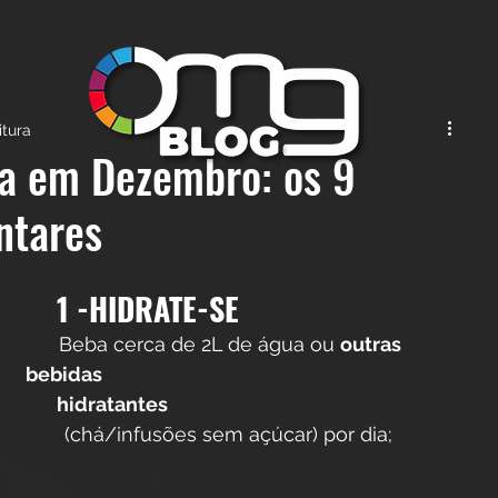
itura
ha em Dezembro: os 9
ntares
 1 -HIDRATE-SE 
      Beba cerca de 2L de água ou 
outras 
bebidas 
       hidratantes
       (chá/infusões sem açúcar) por dia;   