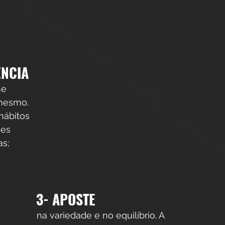
NCIA 
ne 
 mesmo. 
hábitos 
ões 
as;
3- APOSTE 
          na variedade e no equilíbrio. A 