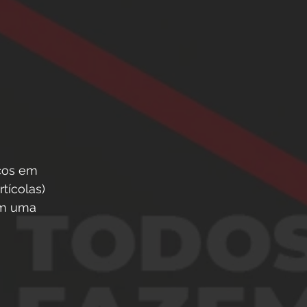
cos em 
tícolas) 
om uma 