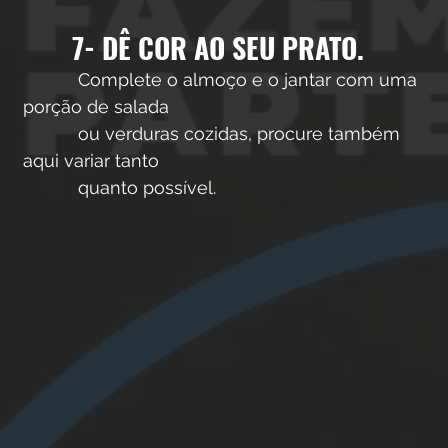
7- DÊ COR AO SEU PRATO. 
           Complete o almoço e o jantar com uma 
porção de salada 
           ou verduras cozidas, procure também 
aqui variar tanto 
           quanto possível.