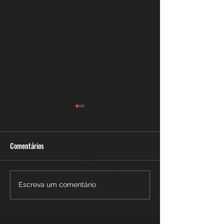
Comentários
TREINO NA GRAVIDEZ
MUSCULAÇÃO - 3 
Escreva um comentário